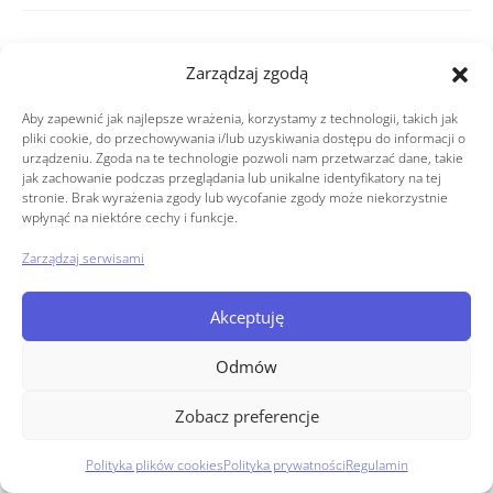
i
o
Copyright © 2026
Zarządzaj zgodą
n
Polityka prywatności
Aby zapewnić jak najlepsze wrażenia, korzystamy z technologii, takich jak
pliki cookie, do przechowywania i/lub uzyskiwania dostępu do informacji o
Regulamin
urządzeniu. Zgoda na te technologie pozwoli nam przetwarzać dane, takie
e
jak zachowanie podczas przeglądania lub unikalne identyfikatory na tej
Polityka plików cookies (EU)
stronie. Brak wyrażenia zgody lub wycofanie zgody może niekorzystnie
wpłynąć na niektóre cechy i funkcje.
Zarządzaj serwisami
Akceptuję
Odmów
Zobacz preferencje
Polityka plików cookies
Polityka prywatności
Regulamin