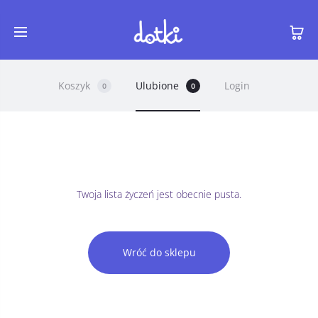
Koszyk
Ulubione
Login
0
0
U
Twoja lista życzeń jest obecnie pusta.
l
u
Wróć do sklepu
b