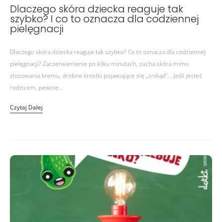
Dlaczego skóra dziecka reaguje tak
szybko? I co to oznacza dla codziennej
pielęgnacji
Dlaczego skóra dziecka reaguje tak szybko? Co to oznacza dla codziennej
pielęgnacji? Zaczerwienienie po kilku minutach, sucha skóra mimo
stosowania kremu, drobne krostki pojawiające się „znikąd”… Jeśli jesteś
rodzicem, pewnie…
Czytaj Dalej