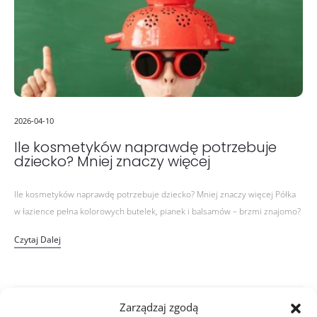
2026-04-10
Ile kosmetyków naprawdę potrzebuje
dziecko? Mniej znaczy więcej
Ile kosmetyków naprawdę potrzebuje dziecko? Mniej znaczy więcej Półka
w łazience pełna kolorowych butelek, pianek i balsamów – brzmi znajomo?
Wielu rodziców, chcąc jak najlepiej zadbać o skórę swojego dziecka,…
Czytaj Dalej
Zarządzaj zgodą