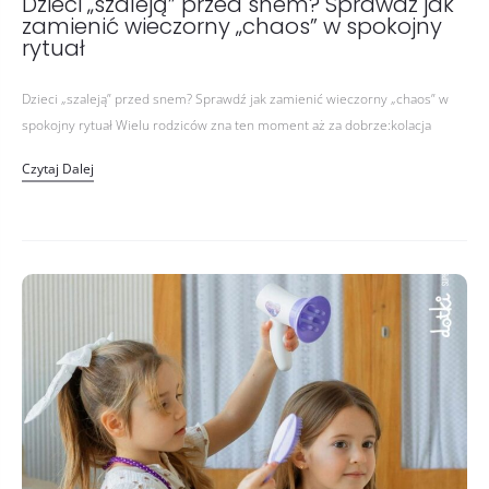
Dzieci „szaleją” przed snem? Sprawdź jak
zamienić wieczorny „chaos” w spokojny
rytuał
Dzieci „szaleją” przed snem? Sprawdź jak zamienić wieczorny „chaos” w
spokojny rytuał Wielu rodziców zna ten moment aż za dobrze:kolacja
zjedzona, piżama założona… a dziecko nagle dostaje zastrzyku energii.
Czytaj Dalej
Skakanie…