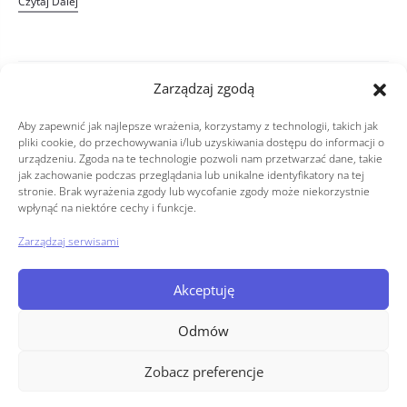
Czytaj Dalej
Zarządzaj zgodą
Aby zapewnić jak najlepsze wrażenia, korzystamy z technologii, takich jak
pliki cookie, do przechowywania i/lub uzyskiwania dostępu do informacji o
urządzeniu. Zgoda na te technologie pozwoli nam przetwarzać dane, takie
Copyright © 2026
jak zachowanie podczas przeglądania lub unikalne identyfikatory na tej
stronie. Brak wyrażenia zgody lub wycofanie zgody może niekorzystnie
wpłynąć na niektóre cechy i funkcje.
Polityka prywatności
Zarządzaj serwisami
Regulamin
Polityka plików cookies (EU)
Akceptuję
Odmów
Zobacz preferencje