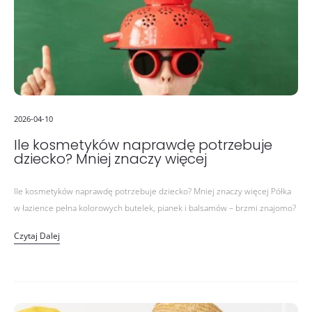
2026-04-10
Ile kosmetyków naprawdę potrzebuje
dziecko? Mniej znaczy więcej
Ile kosmetyków naprawdę potrzebuje dziecko? Mniej znaczy więcej Półka
w łazience pełna kolorowych butelek, pianek i balsamów – brzmi znajomo?
Wielu rodziców, chcąc jak najlepiej zadbać o skórę swojego dziecka,…
Czytaj Dalej