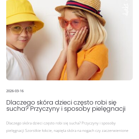
2026-03-16
Dlaczego skóra dzieci często robi się
sucha? Przyczyny i sposoby pielęgnacji
Dlaczego skóra dzieci często robi się sucha? Przyczyny i sposoby
pielęgnacji Szorstkie łokcie, napięta skóra na nogach czy zaczerwienione
policzki po spacerze to dość częsty problem u dzieci. Wiele osób…