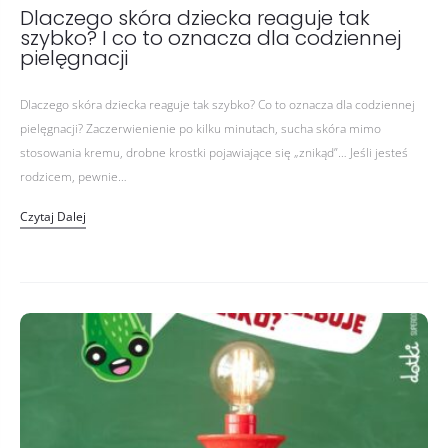
Dlaczego skóra dziecka reaguje tak
szybko? I co to oznacza dla codziennej
pielęgnacji
Dlaczego skóra dziecka reaguje tak szybko? Co to oznacza dla codziennej
pielęgnacji? Zaczerwienienie po kilku minutach, sucha skóra mimo
stosowania kremu, drobne krostki pojawiające się „znikąd”… Jeśli jesteś
rodzicem, pewnie…
Czytaj Dalej