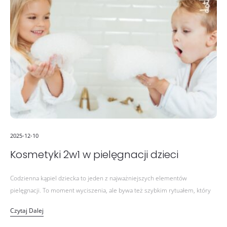
2025-12-10
Kosmetyki 2w1 w pielęgnacji dzieci
Codzienna kąpiel dziecka to jeden z najważniejszych elementów
pielęgnacji. To moment wyciszenia, ale bywa też szybkim rytuałem, który
rodzice chcą przeprowadzić sprawnie, a jednocześnie z troską o delikatną
Czytaj Dalej
skórę dziecka.…