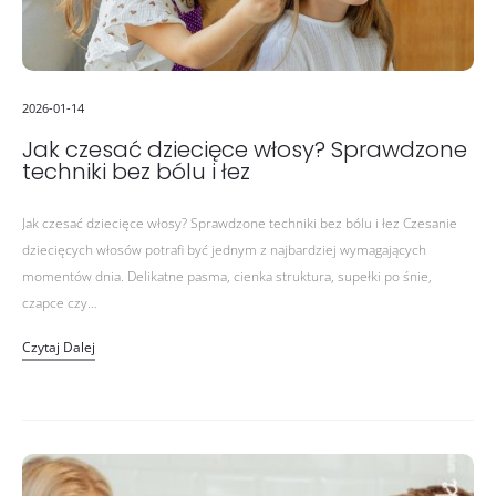
2026-01-14
Jak czesać dziecięce włosy? Sprawdzone
techniki bez bólu i łez
Jak czesać dziecięce włosy? Sprawdzone techniki bez bólu i łez Czesanie
dziecięcych włosów potrafi być jednym z najbardziej wymagających
momentów dnia. Delikatne pasma, cienka struktura, supełki po śnie,
czapce czy…
Czytaj Dalej