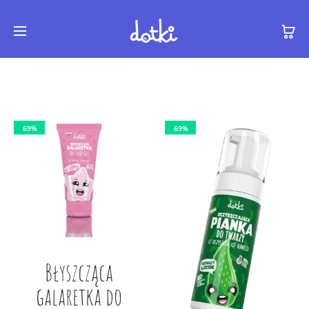
69%
69%
Błyszcząca
galaretka do