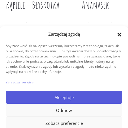
kąpieli – Błyskotka
Ananasek
ktualna
Pierwotna
Aktualna
Pierwotna
4,99
zł
15,99
zł
4,99
zł
15,99
zł
cena
cena
cena
cena
Zarządzaj zgodą
wynosi:
wynosiła:
wynosi:
wynosiła:
Dodaj do koszyka
Dodaj do koszyka
4,99 zł.
15,99 zł.
4,99 zł.
15,99 zł.
Aby zapewnić jak najlepsze wrażenia, korzystamy z technologii, takich jak
pliki cookie, do przechowywania i/lub uzyskiwania dostępu do informacji o
urządzeniu. Zgoda na te technologie pozwoli nam przetwarzać dane, takie
Copyright © 2026
jak zachowanie podczas przeglądania lub unikalne identyfikatory na tej
stronie. Brak wyrażenia zgody lub wycofanie zgody może niekorzystnie
wpłynąć na niektóre cechy i funkcje.
Polityka prywatności
Zarządzaj serwisami
Regulamin
Polityka plików cookies (EU)
Akceptuję
Odmów
Zobacz preferencje