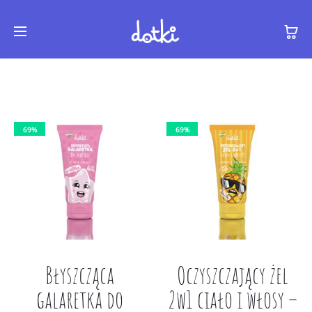
69%
69%
Błyszcząca
Oczyszczający żel
galaretka do
2w1 ciało i włosy –