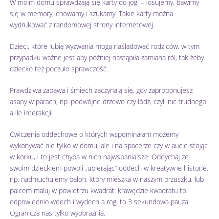
W moim domu sprawdzają się karty do jogi – losujemy, bawimy
się w memory, chowamy i szukamy. Takie karty można
wydrukować z randomowej strony internetowej.
Dzieci, które lubią wyzwania mogą naśladować rodziców, w tym
przypadku ważne jest aby później nastąpiła zamiana ról, tak żeby
dziecko też poczuło sprawczość.
Prawdziwa zabawa i śmiech zaczynają się, gdy zaproponujesz
asany w parach, np. podwójne drzewo czy łódź, czyli nic trudnego
a ile interakcji!
Ćwiczenia oddechowe o których wspominałam możemy
wykonywać nie tylko w domu, ale i na spacerze czy w aucie stojąc
w korku, i to jest chyba w nich najwspanialsze. Oddychaj ze
swoim dzieckiem powoli „ubierając” oddech w kreatywne historie,
np. nadmuchujemy balon, który mieszka w naszym brzuszku, lub
palcem maluj w powietrzu kwadrat: krawędzie kwadratu to
odpowiednio wdech i wydech a rogi to 3 sekundowa pauza.
Ogranicza nas tylko wyobraźnia.