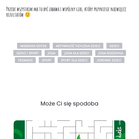
Przede wszystkim ma to być zabawa i wspólny czas, który przyniesie najwięcej
rezultatów
AKADEMIA DOTEK
AKTYWNOŚĆ FIZYCZNA DZIECI
DZIECI
DZIECI I SPORT
JOGA
JOGA DLA DZIECI
JOGA RODZINNA
PEDAGOG
SPORT
SPORT DLA DZIECI
ZDROWIE DZIECI
Może Ci się spodoba