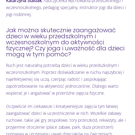
Katarzyna Stasiak
, nauczycielka wychowania przedszkolnego i
wczesnoszkolnego, pedagog specjalny, instruktor jogi dla dzieci i
jogi rodzinnej.
Jak można skutecznie zaangażować
dzieci w wieku przedszkolnym i
wczesnoszkolnym do aktywności
fizycznej? Czy joga i uważność dla dzieci
mogą w tym pomóc?
Ruch jest naturalną potrzebą dzieci w wieku przedszkolnym i
wczesnoszkolnym. Poprzez doświadczanie w ruchu najszybciej i
najefektywniej się uczą, czerpiąc radość i zaspokajając
zapotrzebowanie na aktywność jednocześnie. Dlatego warto
wspierać je i angażować w przeróżne zajęcia fizyczne.
Oczywiście im ciekawsze i kreatywniejsze zajęcia tym łatwiej
zaangażować dzieci w uczestniczenie w nich. Wszelkie zabawy
ruchowe, takie jak gry zespołowe, tory przeszkód, rekwizyty, ale i
przyjemne otoczenie (place zabaw, park, duża przestrzeń)
pomagają w utrzymaniu uwagi dzieciaków na ćwiczeniach.