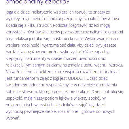
emocjonalny dziecka?
Joga dla dzieci holistycznie wspiera ich rozwój, to znaczy że
wykorzystując różne techniki angażuje zmysły, ciało i umysł. Joga
składa się z kilku struktur. Podczas rozgrzewki dzieci mogą
korzystać z równoważni, torów przeszkód z rozmaitymi teksturami
a na relaksacji otulać się chustami i kocami. Wykonywanie asan
wspiera mobilność i wytrzymałość ciała. Aby dzieci były jeszcze
bardziej zaangażowane można wykorzystać różne zapachy,
klepsydry, instrumenty w czasie ćwiczeń uważności oraz
relaksacji. Tym samym działamy na zmysły słuchu, węchu i wzroku.
Najważniejszym aspektem, które wspiera rozwój emocjonalny a
jest fundamentem zajęć z jogi jest ODDECH. Ucząc dzieci
świadomego oddechu wyposażamy je w narzędzie do radzenia
sobie ze stresem, którego przecież nie brakuje. Dzieci potrafią się
uspokoić, mają niższy poziom lęków a większy spokój. W
połączeniu tych wszystkich składników z zajęć jogi dzieci
wychodzą pewniejsze siebie, rozluźnione i gotowe do nowych
wyzwań.