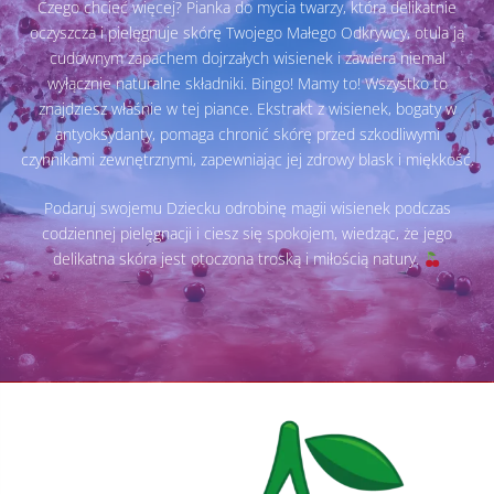
Czego chcieć więcej? Pianka do mycia twarzy, która delikatnie
oczyszcza i pielęgnuje skórę Twojego Małego Odkrywcy, otula ją
cudownym zapachem dojrzałych wisienek i zawiera niemal
wyłącznie naturalne składniki. Bingo! Mamy to! Wszystko to
znajdziesz właśnie w tej piance. Ekstrakt z wisienek, bogaty w
antyoksydanty, pomaga chronić skórę przed szkodliwymi
czynnikami zewnętrznymi, zapewniając jej zdrowy blask i miękkość.
Podaruj swojemu Dziecku odrobinę magii wisienek podczas
codziennej pielęgnacji i ciesz się spokojem, wiedząc, że jego
delikatna skóra jest otoczona troską i miłością natury.