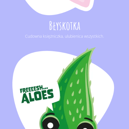
Błyskotka
Cudowna księżniczka, ulubienica wszystkich.