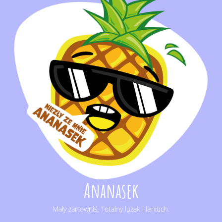
Ananasek
Mały żartowniś. Totalny luzak i leniuch.