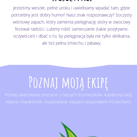
Jesteśmy wesołe, pełne uroku i uwielbiamy wpadać tam, gdzie
potrzebny jest dobry humor! Nasz znak rozpoznawczy? Soczysty
wiśniowy zapach, który zamienia pielęgnację skóry w owocowy
festiwal radości. Lubimy robić zamieszanie (takie pozytywne,
oczywiście!) i dbać o to, by pielęgnacja była nie tylko delikatna,
ale też pełna śmiechu i zabawy.
Poznaj moją ekipę
Poznaj zwariowane postacie z naszych kosmetyków. Każda ma swój
własny charakterek. Inspirowane naszymi wspaniałymi Pociechami.