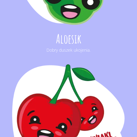
Aloesik
Dobry duszek ukojenia.