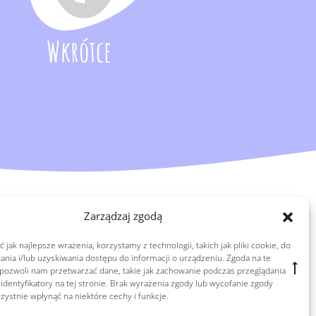
Wkrótce
Zarządzaj zgodą
 jak najlepsze wrażenia, korzystamy z technologii, takich jak pliki cookie, do
ia i/lub uzyskiwania dostępu do informacji o urządzeniu. Zgoda na te
Go
 pozwoli nam przetwarzać dane, takie jak zachowanie podczas przeglądania
to
 identyfikatory na tej stronie. Brak wyrażenia zgody lub wycofanie zgody
ystnie wpłynąć na niektóre cechy i funkcje.
top