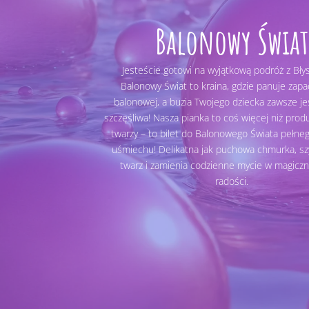
Balonowy Świat
Jesteście gotowi na wyjątkową podróż z Bły
Balonowy Świat to kraina, gdzie panuje zap
balonowej, a buzia Twojego dziecka zawsze jes
szczęśliwa! Nasza pianka to coś więcej niż prod
twarzy – to bilet do Balonowego Świata pełneg
uśmiechu! Delikatna jak puchowa chmurka, sz
twarz i zamienia codzienne mycie w magiczn
radości.