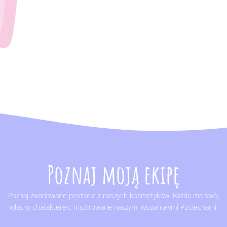
Poznaj moją ekipę
Poznaj zwariowane postacie z naszych kosmetyków. Każda ma swój
własny charakterek. Inspirowane naszymi wspaniałymi Pociechami.