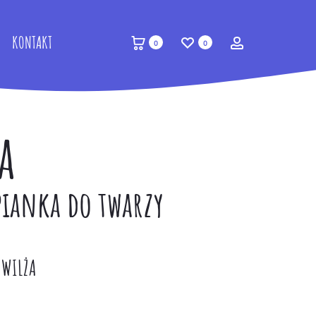
KONTAKT
Account
0
0
a
pianka do twarzy
WILŻA