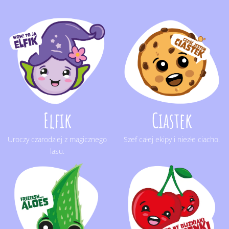
Elfik
Ciastek
Uroczy
czarodziej z magicznego
Szef całej ekipy i niezłe ciacho.
lasu.