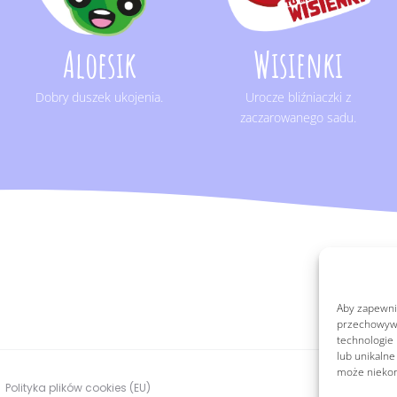
Aloesik
Wisienki
Dobry duszek ukojenia.
Urocze bliźniaczki z
zaczarowanego sadu.
Aby zapewnić
przechowywan
technologie
lub unikalne
może niekorz
Polityka plików cookies (EU)