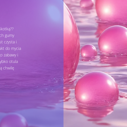
skotką??
ach gumy
t czysta i
ukt do mycia
o zabawy i
ybko otula
ą chwilę