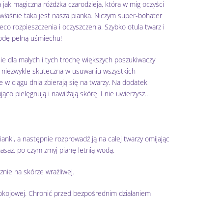
 jak magiczna różdżka czarodzieja, która w mig oczyści
łaśnie taka jest nasza pianka. Niczym super-bohater
ieco rozpieszczenia i oczyszczenia. Szybko otula twarz i
odę pełną uśmiechu!
ie dla małych i tych trochę większych poszukiwaczy
a i niezwykle skuteczna w usuwaniu wszystkich
 ciągu dnia zbierają się na twarzy. Na dodatek
ująco pielęgnują i nawilżają skórę. I nie uwierzysz…
ianki, a następnie rozprowadź ją na całej twarzy omijając
asaż, po czym zmyj pianę letnią wodą.
nie na skórze wrażliwej.
kojowej. Chronić przed bezpośrednim działaniem