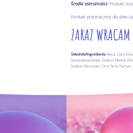
Środki ostrożności:
Produkt stos
Produkt przeznaczony dla dzieci p
ZARAZ WRACAM
Składniki/Ingredients:
Aqua, Coco-Gluco
Sesamphoacetate, Sodium Methyl Oleoyl
Sodium Benzoate, Citric Acid, Parfum,