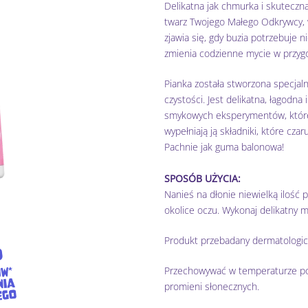
Delikatna jak chmurka i skuteczna
twarz Twojego Małego Odkrywcy, w
zjawia się, gdy buzia potrzebuje n
zmienia codzienne mycie w przyg
Pianka została stworzona specjaln
czystości. Jest delikatna, łagodn
smykowych eksperymentów, które w
wypełniają ją składniki, które czar
Pachnie jak guma balonowa!
SPOSÓB UŻYCIA:
Nanieś na dłonie niewielką ilość p
okolice oczu. Wykonaj delikatny m
Produkt przebadany dermatologicz
Przechowywać w temperaturze po
promieni słonecznych.