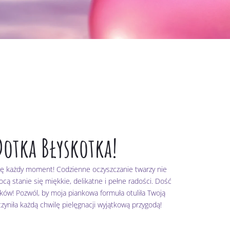
Dotka Błyskotka!
tlę każdy moment! Codzienne oczyszczanie twarzy nie
ą stanie się miękkie, delikatne i pełne radości. Dość
yków! Pozwól, by moja piankowa formuła otuliła Twoją
yniła każdą chwilę pielęgnacji wyjątkową przygodą!