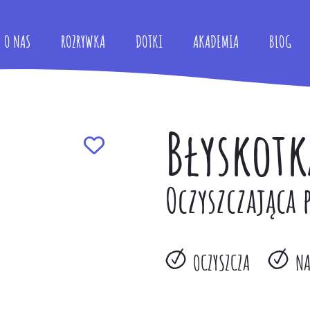
O NAS
ROZRYWKA
DOTKI
AKADEMIA
BLOG
Błyskotk
Oczyszczająca 
OCZYSZCZA
NA