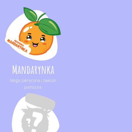
Mandarynka
Mega zakręcona i zawsze
pomocna.