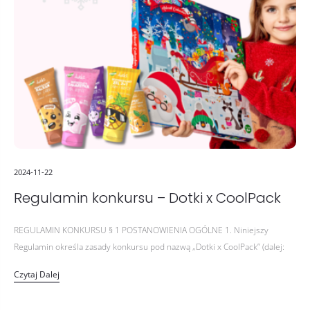
2024-11-22
Regulamin konkursu – Dotki x CoolPack
REGULAMIN KONKURSU § 1 POSTANOWIENIA OGÓLNE 1. Niniejszy
Regulamin określa zasady konkursu pod nazwą „Dotki x CoolPack” (dalej:
„Konkurs”). 2. Niniejszy Regulamin (zwany dalej „Regulaminem”) określa w
Czytaj Dalej
szczególności zasady, zakres…