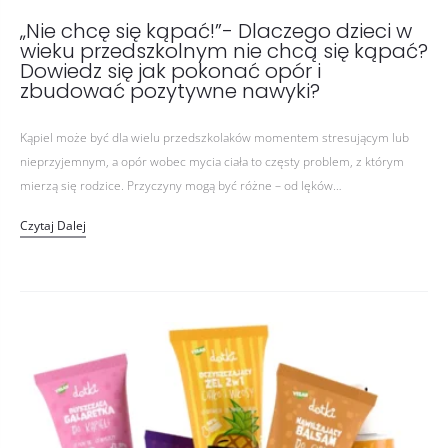
„Nie chcę się kąpać!”- Dlaczego dzieci w
wieku przedszkolnym nie chcą się kąpać?
Dowiedz się jak pokonać opór i
zbudować pozytywne nawyki?
Kąpiel może być dla wielu przedszkolaków momentem stresującym lub
nieprzyjemnym, a opór wobec mycia ciała to częsty problem, z którym
mierzą się rodzice. Przyczyny mogą być różne – od lęków…
Czytaj Dalej