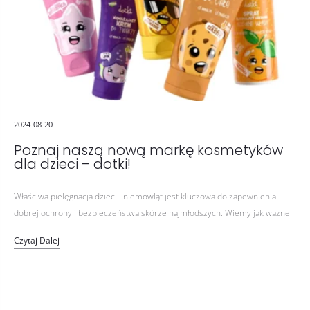
2024-08-20
Poznaj naszą nową markę kosmetyków
dla dzieci – dotki!
Właściwa pielęgnacja dzieci i niemowląt jest kluczowa do zapewnienia
dobrej ochrony i bezpieczeństwa skórze najmłodszych. Wiemy jak ważne
jest stosowanie odpowiednich kosmetyków naturalnych, nie tylko w
Czytaj Dalej
okresie niemowlęcym, ale także…