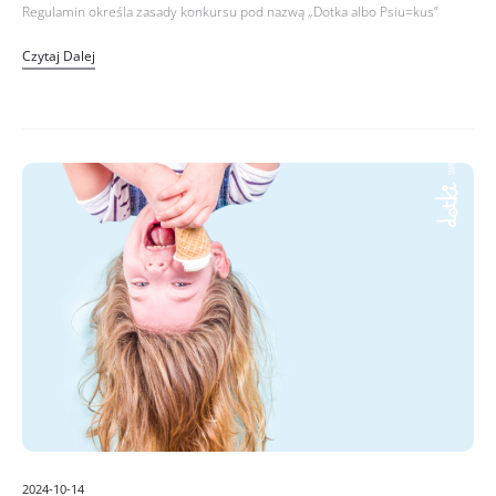
Regulamin określa zasady konkursu pod nazwą „Dotka albo Psiu=kus”
(dalej: „Konkurs”). 2. Niniejszy Regulamin (zwany dalej „Regulaminem”)
Czytaj Dalej
określa w szczególności zasady, zakres…
2024-10-14