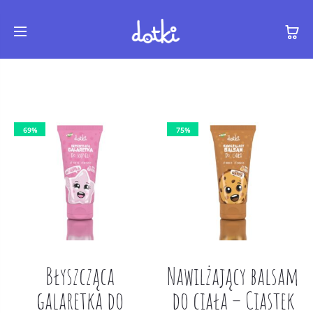
69%
75%
Błyszcząca
Nawilżający balsam
galaretka do
do ciała – Ciastek